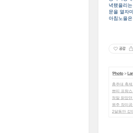
녁됐을리는 
문을 열자마
아침노을은 
공감
'
Photo
>
La
충주대 축제
쁘띠 프랑스
정말 맑았던 
원주 장미공원
2달동안 갔던