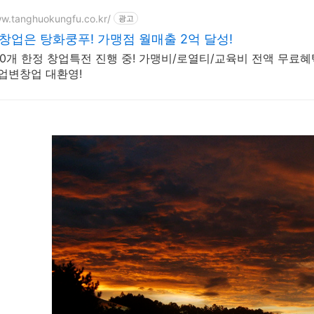
ww.tanghuokungfu.co.kr/
광고
마라탕 창업은 탕화쿵푸! 가맹점 월매출 2억 달성!
10개 한정 창업특전 진행 중! 가맹비/로열티/교육비 전액 무료혜
 업변창업 대환영!