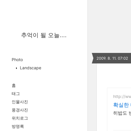
추억이 될 오늘....
2009. 8. 11. 07:02
Photo
Landscape
홈
태그
http://w
인물사진
확실한
풍경사진
히밥도 반
위치로그
방명록