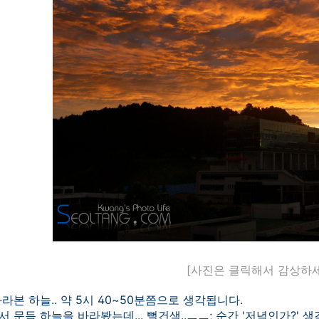
[사진은 클릭해서 감상하세
라본 하늘.. 약 5시 40~50분쯤으로 생각됩니다.
 문득 하늘을 바라봤는데... 뻘건색..ㅡㅡ; 순간 '저녁인가?' 