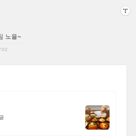
침 노을~
7:02
성공