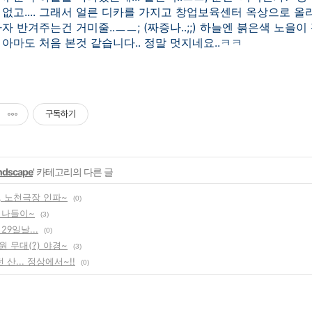
없고.... 그래서 얼른 디카를 가지고 창업보육센터 옥상으로 올
자 반겨주는건 거미줄..ㅡㅡ; (짜증나..;;) 하늘엔 붉은색 노을이
아마도 처음 본것 같습니다.. 정말 멋지네요..ㅋㅋ
구독하기
ndscape
' 카테고리의 다른 글
, 노천극장 인파~
(0)
 나들이~
(3)
29일날...
(0)
 무대(?) 야경~
(3)
 산... 정상에서~!!
(0)