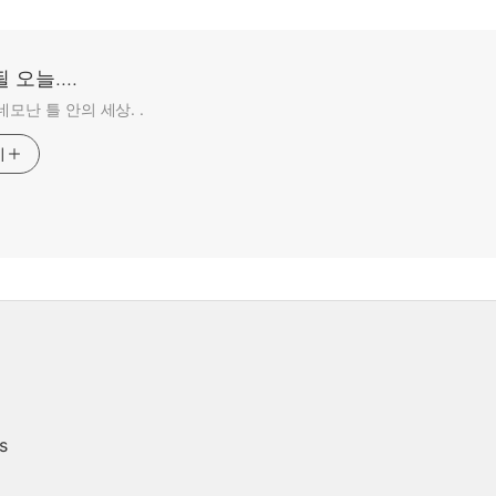
 오늘....
네모난 틀 안의 세상. .
기
s