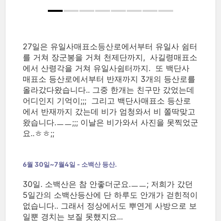
27일은 유일사매표소등산로에서부터 유일사 쉼터
를 거쳐 장군봉을 거쳐 천제단까지, 사길령매표소
에서 산령각을 거쳐 유일사쉼터까지. 또 백단사
매표소 등산로에서부터 반재까지 3개의 등산로를
올라갔다왔습니다.. 그중 한개는 친구만 갔었는데
어디인지 기억이;;; 그리고 백단사매표소 등산로
에서 반재까지 갔는데 비가 엄청와서 비 쫄딱맞고
왔습니다.ㅡㅡ;;; 이날은 비가와서 사진을 못찍었군
요..ㅎㅎ;;
6월 30일~7월4일 - 소백산 등산.
30일. 소백산은 참 안좋더군요.ㅡㅡ; 저희가 갔던
5일간의 소백산등산에 단 하루도 안개가 걷힌적이
없습니다.. 그래서 정상에서도 뿌연게 사방으로 보
일뿐 경치는 보질 못했지요...