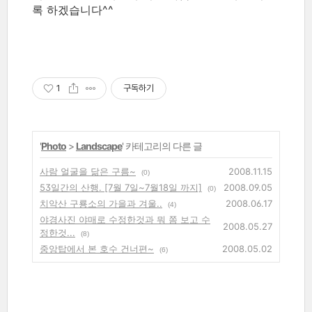
록 하겠습니다^^
1
구독하기
'
Photo
>
Landscape
' 카테고리의 다른 글
사람 얼굴을 닮은 구름~
2008.11.15
(0)
53일간의 산행. [7월 7일~7월18일 까지]
2008.09.05
(0)
치악산 구룡소의 가을과 겨울..
2008.06.17
(4)
야경사진 야매로 수정한것과 뭐 쫌 보고 수
2008.05.27
정한것...
(8)
중앙탑에서 본 호수 건너편~
2008.05.02
(6)