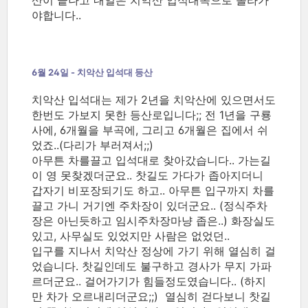
산이 끝나고 내일은 치악산 입석대쪽으로 올라가
야합니다..
6월 24일 - 치악산 입석대 등산
치악산 입석대는 제가 2년을 치악산에 있으면서도
한번도 가보지 못한 등산로입니다;; 전 1년을 구룡
사에, 6개월을 부곡에, 그리고 6개월은 집에서 쉬
었죠..(다리가 부러져서;;)
아무튼 차를끌고 입석대로 찾아갔습니다.. 가는길
이 영 못찾겠더군요.. 찻길도 가다가 좁아지더니
갑자기 비포장되기도 하고.. 아무튼 입구까지 차를
끌고 가니 거기엔 주차장이 있더군요.. (정식주차
장은 아닌듯하고 임시주차장마냥 좁은..) 화장실도
있고, 사무실도 있었지만 사람은 없었던..
입구를 지나서 치악산 정상에 가기 위해 열심히 걸
었습니다. 찻길인데도 불구하고 경사가 무지 가파
르더군요.. 걸어가기가 힘들정도였습니다.. (하지
만 차가 오르내리더군요;;) 열심히 걷다보니 찻길