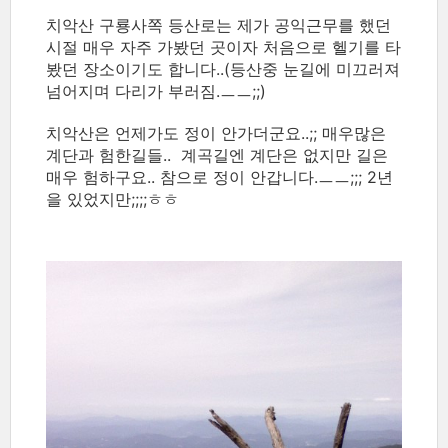
치악산 구룡사쪽 등산로는 제가 공익근무를 했던
시절 매우 자주 가봤던 곳이자 처음으로 헬기를 타
봤던 장소이기도 합니다..(등산중 눈길에 미끄러져
넘어지며 다리가 부러짐.ㅡㅡ;;)
치악산은 언제가도 정이 안가더군요..;; 매우많은
계단과 험한길들.. 계곡길엔 계단은 없지만 길은
매우 험하구요.. 참으로 정이 안갑니다.ㅡㅡ;;; 2년
을 있었지만;;;;ㅎㅎ